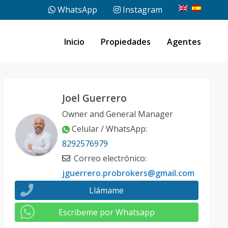
WhatsApp
Instagram
Inicio
Propiedades
Agentes
Joel Guerrero
Owner and General Manager
Celular / WhatsApp
:
8292576979
Correo electrónico
:
jguerrero.probrokers@gmail.com
Llámame
Escribeme por Whatsapp