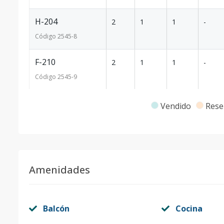
H-204
2
1
1
-
Código
2545
-8
F-210
2
1
1
-
Código
2545
-9
H-202
2
1
1
-
Vendido
Rese
Código
2545
-10
H-305
3
1
1
-
Código
2545
-11
Amenidades
F-310
3
1
1
-
Código
2545
-12
Balcón
Cocina