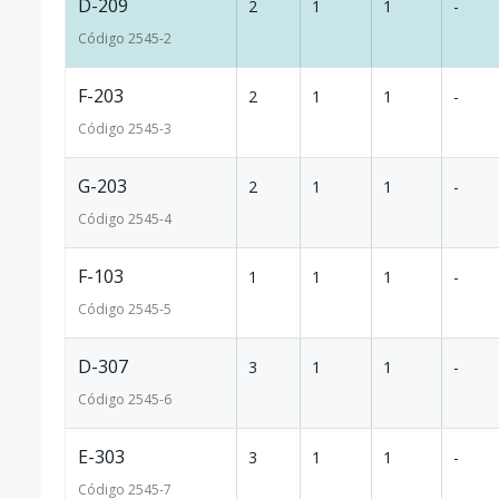
D-209
2
1
1
-
Código
2545
-2
F-203
2
1
1
-
Código
2545
-3
G-203
2
1
1
-
Código
2545
-4
F-103
1
1
1
-
Código
2545
-5
D-307
3
1
1
-
Código
2545
-6
E-303
3
1
1
-
Código
2545
-7