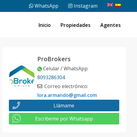
WhatsApp
Instagram
Inicio
Propiedades
Agentes
ProBrokers
Celular / WhatsApp
:
8093286304
Correo electrónico
:
lora.armando@gmail.com
Llámame
Escribeme por Whatsapp