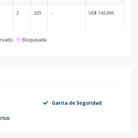
2
225
-
US$ 142,000
2
175
-
US$ 135,500
rvado
Bloqueada
Garita de Seguridad
rico