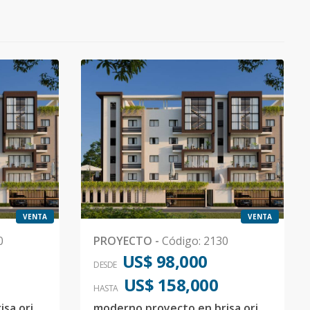
VENTA
VENTA
0
PROYECTO
-
Código
:
2130
US$ 98,000
DESDE
US$ 158,000
HASTA
moderno proyecto en brisa oriental
moderno proyecto en brisa oriental