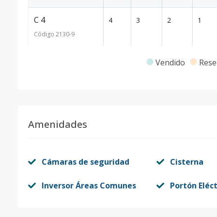
C 4
4
3
2
1
Código
2130
-9
A I
1
3
2
1
Vendido
Rese
Código
2130
-1
Amenidades
Cámaras de seguridad
Cisterna
Inversor Áreas Comunes
Portón Eléct