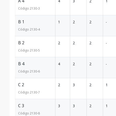
A 4
4
3
2
1
Código
2130
-3
B 1
1
2
2
-
Código
2130
-4
B 2
2
2
2
-
Código
2130
-5
B 4
4
2
2
-
Código
2130
-6
C 2
2
3
2
1
Código
2130
-7
C 3
3
3
2
1
Código
2130
-8