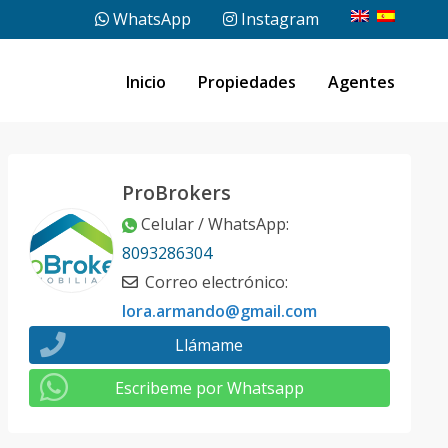
WhatsApp
Instagram
Inicio
Propiedades
Agentes
ProBrokers
Celular / WhatsApp
:
8093286304
Correo electrónico
:
lora.armando@gmail.com
Llámame
Escribeme por Whatsapp