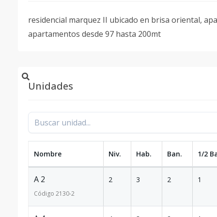
residencial marquez II ubicado en brisa oriental, ap
apartamentos desde 97 hasta 200mt
Unidades
Nombre
Niv.
Hab.
Ban.
1/2 B
A 2
2
3
2
1
Código
2130
-2