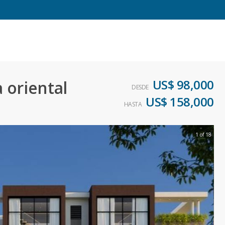
US$ 98,000
 oriental
DESDE
US$ 158,000
HASTA
1 of 18