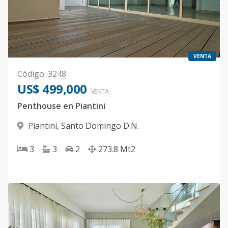
VENTA
Código
:
3248
US$ 499,000
VENTA
Penthouse en Piantini
Piantini
,
Santo Domingo D.N.
3
3
2
273.8
Mt2