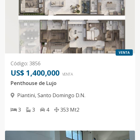
VENTA
Código
:
3856
US$ 1,400,000
VENTA
Penthouse de Lujo
Piantini
,
Santo Domingo D.N.
3
3
4
353
Mt2