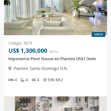
VENTA
Código
:
3673
US$ 1,300,000
VENTA
Imponente Pent House en Piantini US$1.3mm
Piantini
,
Santo Domingo D.N.
4
4
4
596
Mt2