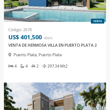
VENTA
Código
:
2670
US$ 401,500
VENTA
VENTA DE HERMOSA VILLA EN PUERTO PLATA 2
Puerto Plata
,
Puerto Plata
4
4
2
297.34
Mt2