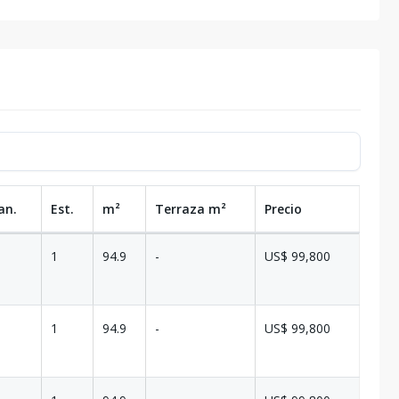
an.
Est.
m²
Terraza
m²
Precio
1
94.9
-
US$ 99,800
1
94.9
-
US$ 99,800