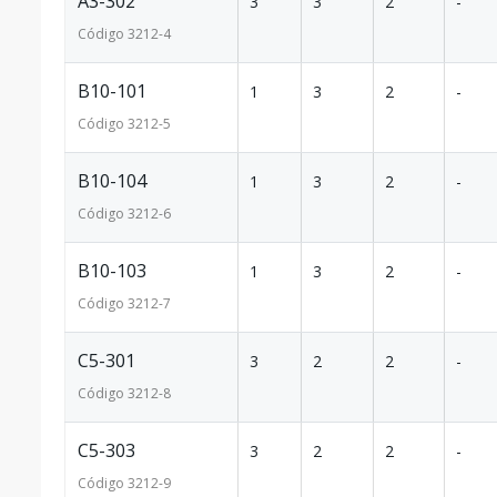
A3-302
3
3
2
-
Código
3212
-4
B10-101
1
3
2
-
Código
3212
-5
B10-104
1
3
2
-
Código
3212
-6
B10-103
1
3
2
-
Código
3212
-7
C5-301
3
2
2
-
Código
3212
-8
C5-303
3
2
2
-
Código
3212
-9