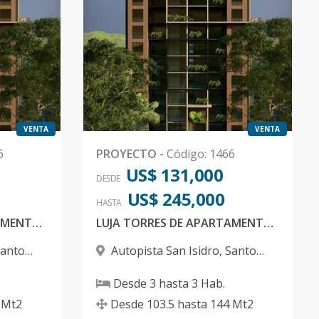
VENTA
VENTA
6
PROYECTO
-
Código
:
1466
US$ 131,000
DESDE
US$ 245,000
HASTA
LUJA TORRES DE APARTAMENTOS EN SAN ISDRO
LUJA TORRES DE APARTAMENTOS EN SAN ISDRO
anto
Autopista San Isidro
,
Santo
Domingo Este
Desde
3
hasta
3
Hab.
Mt2
Desde
103.5
hasta
144
Mt2