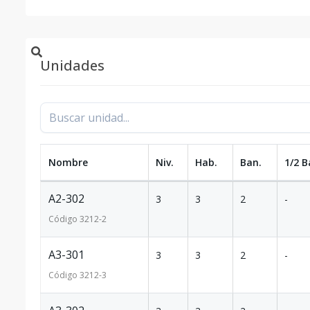
Unidades
Nombre
Niv.
Hab.
Ban.
1/2 B
A2-302
3
3
2
-
Código
3212
-2
A3-301
3
3
2
-
Código
3212
-3