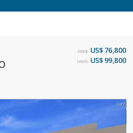
US$ 76,800
DESDE
US$ 99,800
O
HASTA
1 of 7