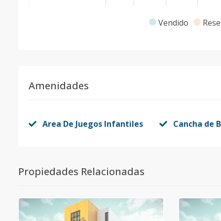
A2-301
3
3
2
-
Vendido
Rese
Código
3212
-1
Amenidades
Area De Juegos Infantiles
Cancha de B
Propiedades Relacionadas