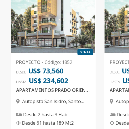
VENTA
PROYECTO
-
Código
:
1852
PROYEC
US$ 73,560
US
DESDE
DESDE
US$ 234,602
U
HASTA
HASTA
APARTAMENTOS PRADO ORIENTAL
Autopista San Isidro
,
Santo
Autopi
Domingo Este
Domingo
Desde
2
hasta
3
Hab.
Desd
Desde
61
hasta
189
Mt2
Desde