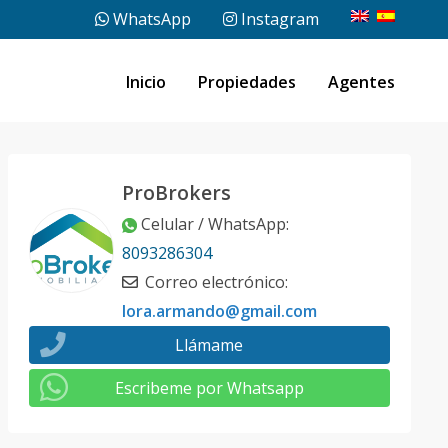
WhatsApp
Instagram
Inicio
Propiedades
Agentes
ProBrokers
Celular / WhatsApp
:
8093286304
Correo electrónico
:
lora.armando@gmail.com
Llámame
Escribeme por Whatsapp