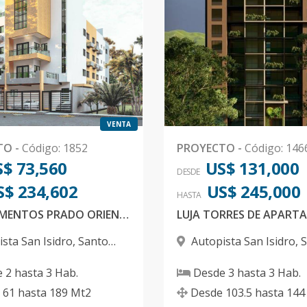
VENTA
TO
-
Código
:
1852
PROYECTO
-
Código
:
146
$ 73,560
US$ 131,000
DESDE
S$ 234,602
US$ 245,000
HASTA
APARTAMENTOS PRADO ORIENTAL
sta San Isidro
,
Santo
Autopista San Isidro
,
S
 Este
Domingo Este
e
2
hasta
3
Hab.
Desde
3
hasta
3
Hab.
61
hasta
189
Mt2
Desde
103.5
hasta
144