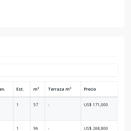
an.
Est.
m²
Terraza
m²
Precio
1
57
-
US$ 171,000
1
96
-
US$ 268,800