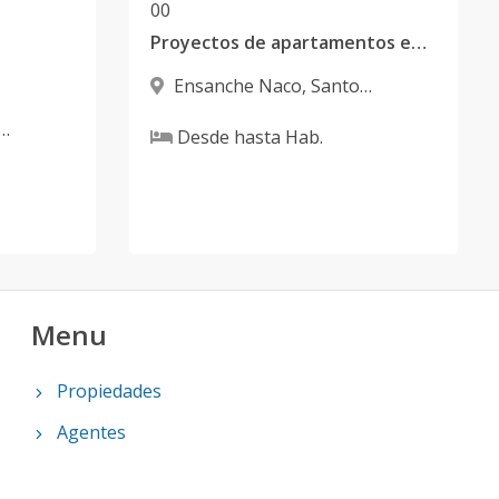
0
0
Proyectos de apartamentos en planos de 1 y 2 habitaciones en Naco
Ensanche Naco
,
Santo
Domingo D.N.
Desde
hasta
Hab.
Menu
Propiedades
Agentes