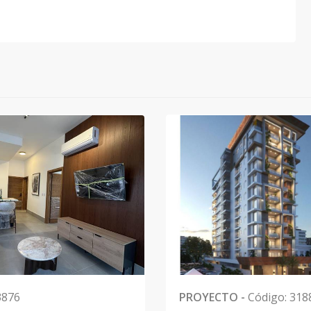
3876
PROYECTO
-
Código
:
318