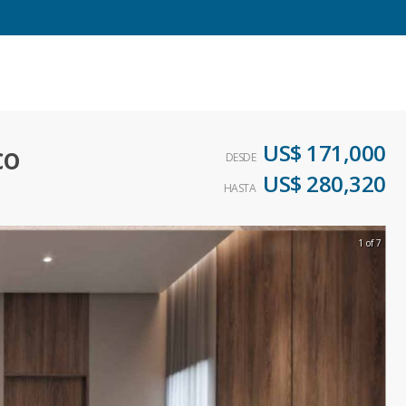
US$ 171,000
co
DESDE
US$ 280,320
HASTA
1 of 7