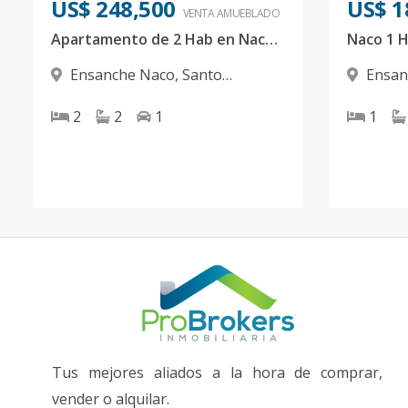
US$ 248,500
US$ 1
VENTA AMUEBLADO
Apartamento de 2 Hab en Naco US$248,500
Ensanche Naco
,
Santo
Ensan
Domingo D.N.
Domingo
2
2
1
1
Tus mejores aliados a la hora de comprar,
vender o alquilar.