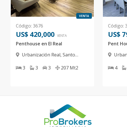
VENTA
Código
:
3676
Código
:
US$ 420,000
US$ 7
VENTA
Penthouse en El Real
Urbanización Real
,
Santo
Urban
Domingo D.N.
Domingo
3
3
3
207
Mt2
4