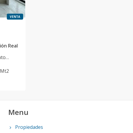
VENTA
ión Real
nto
Mt2
Menu
Propiedades