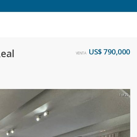
US$ 790,000
eal
VENTA
1 of 25