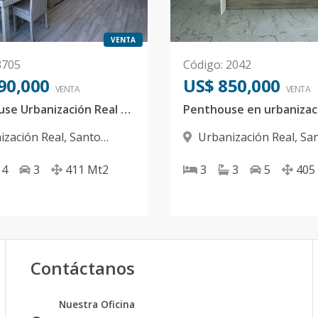
VENTA
3705
Código
:
2042
90,000
US$ 850,000
VENTA
VENTA
Pent House Urbanización Real US$790,000
Penthouse en urbanizac
ización Real
,
Santo
Urbanización Real
,
Sa
 D.N.
Domingo D.N.
4
3
411
Mt2
3
3
5
405
Contáctanos
Nuestra Oficina