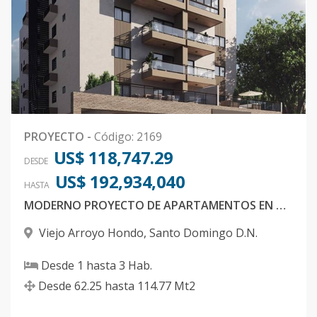
603 PH-K
6
3
2
1
2
13
Código
1800
-33
604 PH-L
6
3
2
1
2
16
Código
1800
-34
603 PH-O
6
3
2
1
2
13
PROYECTO
-
Código
:
2169
US$ 118,747.29
Código
1800
-35
DESDE
US$ 192,934,040
HASTA
604 PH-P
6
3
2
1
2
13
MODERNO PROYECTO DE APARTAMENTOS EN ARROYO HONDO VIEJO PROXIMO A BODY SHOP
Código
1800
-36
Viejo Arroyo Hondo
,
Santo Domingo D.N.
601 PH-Q
6
3
2
1
2
17
Desde
1
hasta
3
Hab.
Código
1800
-37
Desde
62.25
hasta
114.77
Mt2
602 PH-R
6
3
2
1
2
18