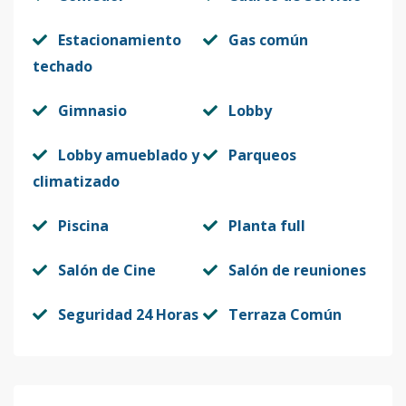
Código
1800
-16
Estacionamiento
Gas común
techado
504H
5
3
2
1
2
10
Código
1800
-17
Gimnasio
Lobby
502J
5
3
2
1
2
10
Lobby amueblado y
Parqueos
Código
1800
-18
climatizado
503K
5
3
2
1
2
10
Piscina
Planta full
Código
1800
-19
Salón de Cine
Salón de reuniones
501M
5
3
2
1
2
80
Seguridad 24 Horas
Terraza Común
Código
1800
-20
503O
5
3
2
1
2
10
Código
1800
-21