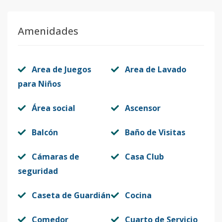
403O
4
3
2
1
2
10
Amenidades
Código
1800
-11
404P
4
3
2
1
2
98
Area de Juegos
Area de Lavado
Código
1800
-12
para Niños
402R
4
3
2
1
2
11
Área social
Ascensor
Código
1800
-13
Balcón
Baño de Visitas
501A
5
3
2
1
2
11
Código
1800
-14
Cámaras de
Casa Club
seguridad
504D
5
1
1
1
1
65
Código
Caseta de Guardián
1800
-15
Cocina
503G
Comedor
Cuarto de Servicio
5
3
2
-
2
10