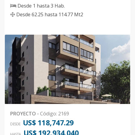
Desde
1
hasta
3
Hab.
Desde
62.25
hasta
114.77
Mt2
PROYECTO
-
Código
:
2169
US$ 118,747.29
DESDE
US$ 192,934,040
HASTA