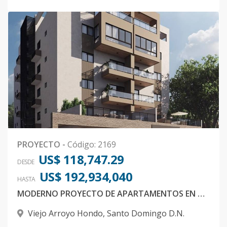
Código
1800
-38
603 PH-S
6
1
1
1
2
97
Código
1800
-39
604 PH-T
6
1
1
1
2
92
Código
1800
-40
302F
3
2
2
1
2
83
Código
1800
-1
PROYECTO
-
Código
:
2169
US$ 118,747.29
DESDE
US$ 192,934,040
HASTA
MODERNO PROYECTO DE APARTAMENTOS EN ARROYO HONDO VIEJO PROXIMO A BODY SHOP
Viejo Arroyo Hondo
,
Santo Domingo D.N.