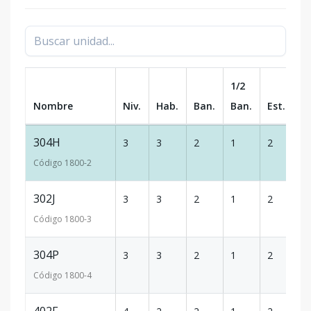
1/2
Nombre
Niv.
Hab.
Ban.
Ban.
Est.
m
304H
3
3
2
1
2
10
Código
1800
-2
302J
3
3
2
1
2
10
Código
1800
-3
304P
3
3
2
1
2
98
Código
1800
-4