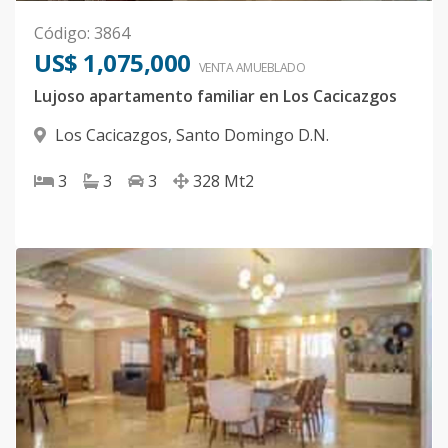
Código
:
3864
US$ 1,075,000
VENTA AMUEBLADO
Lujoso apartamento familiar en Los Cacicazgos
Los Cacicazgos
,
Santo Domingo D.N.
3
3
3
328
Mt2