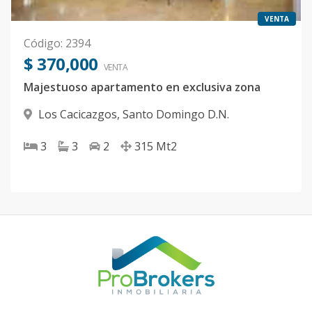
VENTA
Código
:
2394
$ 370,000
VENTA
Majestuoso apartamento en exclusiva zona
Los Cacicazgos
,
Santo Domingo D.N.
3
3
2
315
Mt2