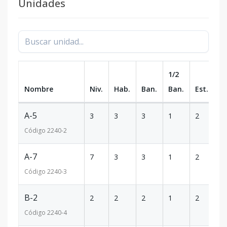
Unidades
1/2
Nombre
Niv.
Hab.
Ban.
Ban.
Est.
m
A-5
3
3
3
1
2
1
Código
2240
-2
A-7
7
3
3
1
2
1
Código
2240
-3
B-2
2
2
2
1
2
1
Código
2240
-4