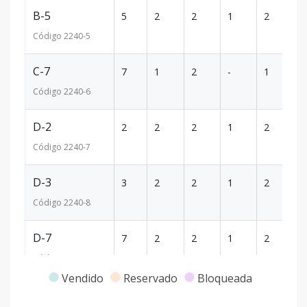
B-5
5
2
2
1
2
1
Código
2240
-5
C-7
7
1
2
-
1
8
Código
2240
-6
D-2
2
2
2
1
2
1
Código
2240
-7
D-3
3
2
2
1
2
1
Código
2240
-8
D-7
7
2
2
1
2
1
Código
2240
-9
Vendido
Reservado
Bloqueada
E-4
4
3
3
1
2
1