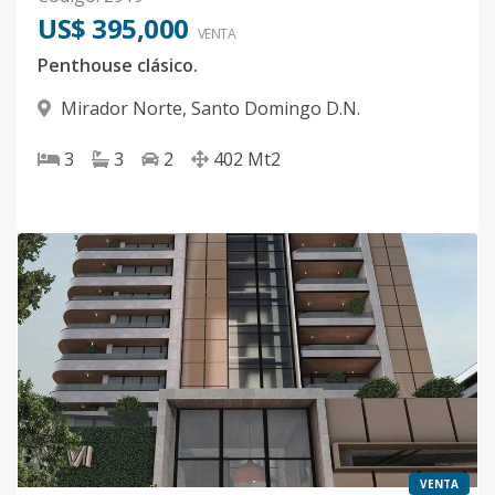
US$ 395,000
VENTA
Penthouse clásico.
Mirador Norte
,
Santo Domingo D.N.
3
3
2
402
Mt2
VENTA