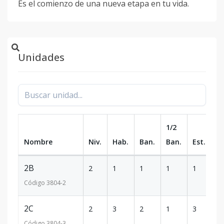
Es el comienzo de una nueva etapa en tu vida.
Unidades
1/2
Nombre
Niv.
Hab.
Ban.
Ban.
Est.
m
2B
2
1
1
1
1
77
Código
3804
-2
2C
2
3
2
1
3
15
Código
3804
-3