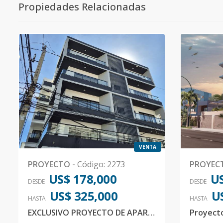
Propiedades Relacionadas
VENTA
PROYECTO
-
Código
:
2273
PROYEC
US$ 178,000
US
DESDE
DESDE
US$ 325,000
U
HASTA
HASTA
EXCLUSIVO PROYECTO DE APARTAMENTOS EN EL SECTOR LOS PRADOS