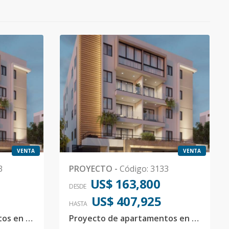
VENTA
VENTA
3
PROYECTO
-
Código
:
3133
US$ 163,800
DESDE
US$ 407,925
HASTA
Proyecto de apartamentos en Los Prados
Proyecto de apartamentos en Los Prados