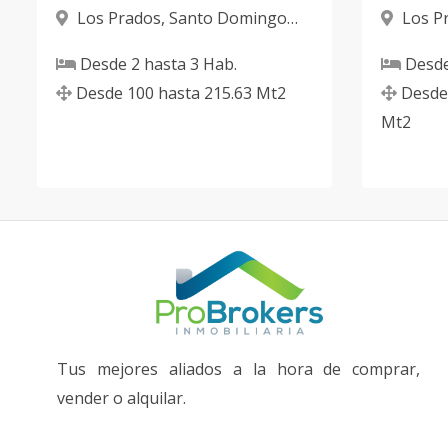
Los Prados
,
Santo Domingo
Los P
D.N.
D.N.
Desde
2
hasta
3
Hab.
Desd
Desde
100
hasta
215.63
Mt2
Desde
Mt2
Tus mejores aliados a la hora de comprar,
vender o alquilar.