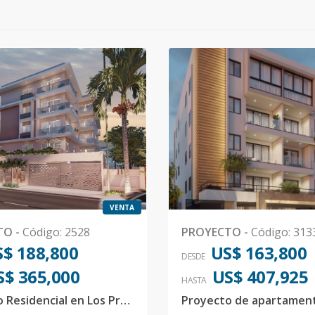
VENTA
TO
-
Código
:
2528
PROYECTO
-
Código
:
313
$ 188,800
US$ 163,800
DESDE
S$ 365,000
US$ 407,925
HASTA
Proyecto Residencial en Los Prados