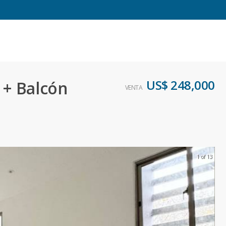
US$ 248,000
 + Balcón
VENTA
1 of 13