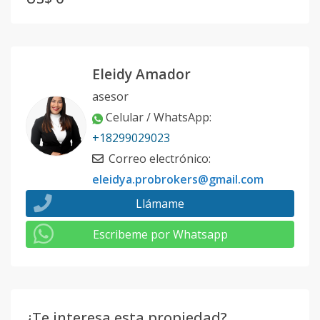
Eleidy Amador
asesor
Celular / WhatsApp
:
+18299029023
Correo electrónico
:
eleidya.probrokers@gmail.com
Llámame
Escribeme por Whatsapp
¿Te interesa esta propiedad?