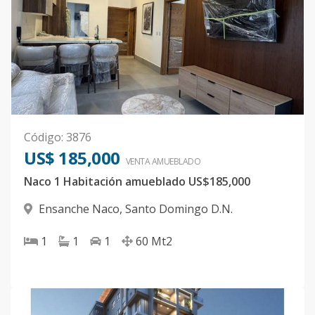
Código
:
3876
US$ 185,000
VENTA AMUEBLADO
Naco 1 Habitación amueblado US$185,000
Ensanche Naco
,
Santo Domingo D.N.
1
1
1
60
Mt2