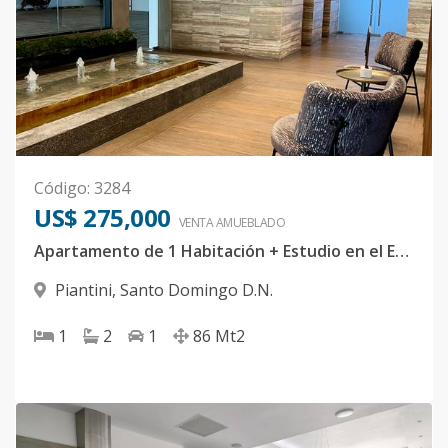
Código
:
3284
US$ 275,000
VENTA AMUEBLADO
Apartamento de 1 Habitación + Estudio en el Exclusivo Sector de Piantini
Piantini
,
Santo Domingo D.N.
1
2
1
86
Mt2