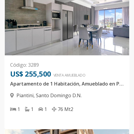
Código
:
3289
US$ 255,500
VENTA AMUEBLADO
Apartamento de 1 Habitación, Amueblado en Piantini
Piantini
,
Santo Domingo D.N.
1
1
1
76
Mt2