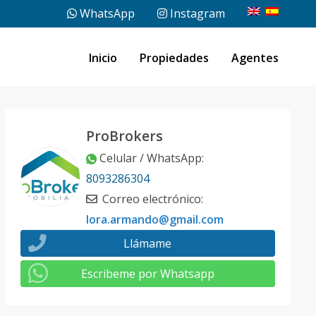
WhatsApp
Instagram
Inicio
Propiedades
Agentes
ProBrokers
Celular / WhatsApp
:
8093286304
Correo electrónico
:
lora.armando@gmail.com
Llámame
Escribeme por Whatsapp