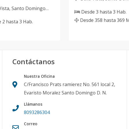
D.N.
Vista
,
Santo Domingo
Desde
3
hasta
3
Hab.
Desde
358
hasta
369
M
e
2
hasta
3
Hab.
Contáctanos
Nuestra Oficina
C/Francisco Prats ramierez No. 561 local 2,
Evaristo Moralez Santo Domingo D. N.
Llámanos
8093286304
Correo