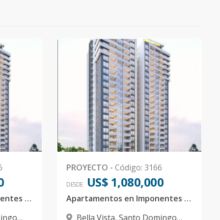
6
PROYECTO
-
Código
:
3166
0
US$ 1,080,000
DESDE
Apartamentos en Imponentes Torres Residenciales en la Exclusiva Av. Anacaona
Apartamentos en Imponentes Torres Residenciales en la Exclusiva Av. Anacaona
ingo
Bella Vista
,
Santo Domingo