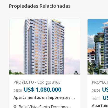
Propiedades Relacionadas
PROYECTO
-
Código
:
3166
PROYEC
US$ 1,080,000
US
DESDE
DESDE
U
Apartamentos en Imponentes Torres Residenciales en la Exclusiva Av. Anacaona
HASTA
Bella Vista
,
Santo Domingo