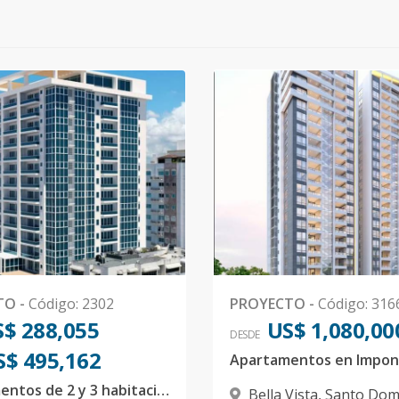
TO
-
Código
:
2302
PROYECTO
-
Código
:
316
$ 288,055
US$ 1,080,00
DESDE
S$ 495,162
Apartamentos de 2 y 3 habitaciones en Bella Vista
Bella Vista
,
Santo Dom