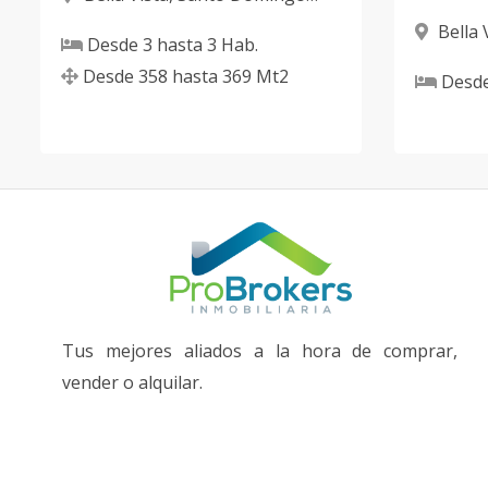
D.N.
Bella 
Desde
3
hasta
3
Hab.
D.N.
Desde
358
hasta
369
Mt2
Desd
Tus mejores aliados a la hora de comprar,
vender o alquilar.