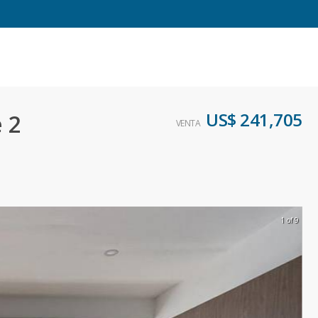
US$ 241,705
 2
VENTA
1 of 9