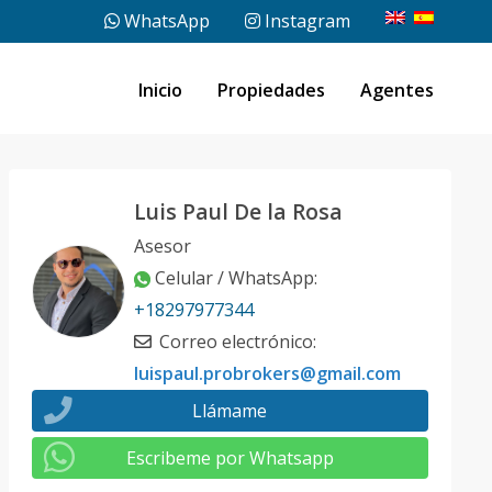
WhatsApp
Instagram
Inicio
Propiedades
Agentes
Luis Paul De la Rosa
Asesor
Celular / WhatsApp
:
+18297977344
Correo electrónico
:
luispaul.probrokers@gmail.com
Llámame
Escribeme por Whatsapp