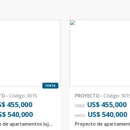
VENTA
TO
-
Código
:
3015
PROYECTO
-
Código
:
301
$ 455,000
US$ 455,000
DESDE
S$ 540,000
US$ 540,000
HASTA
Proyecto de apartamentos lujoso 1 por nivel