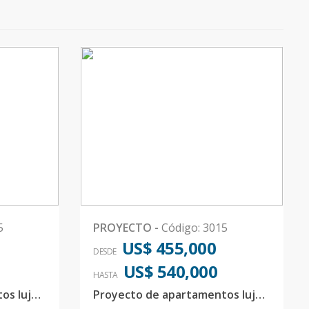
5
PROYECTO
-
Código
:
3015
US$ 455,000
DESDE
US$ 540,000
HASTA
Proyecto de apartamentos lujoso 1 por nivel
Proyecto de apartamentos lujoso 1 por nivel