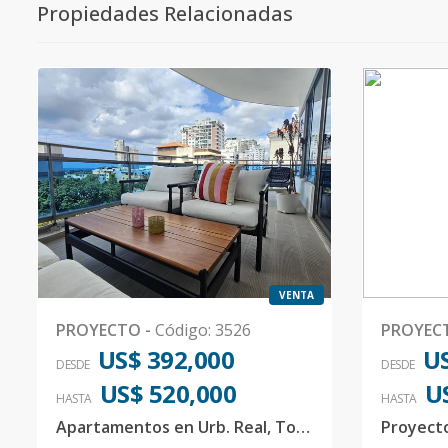
Propiedades Relacionadas
VENTA
PROYECTO
-
Código
:
3526
PROYEC
US$ 392,000
US
DESDE
DESDE
US$ 520,000
U
HASTA
HASTA
Apartamentos en Urb. Real, Torre Familiar