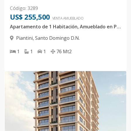
Código
:
3289
US$ 255,500
VENTA AMUEBLADO
Apartamento de 1 Habitación, Amueblado en Piantini
Piantini
,
Santo Domingo D.N.
1
1
1
76
Mt2