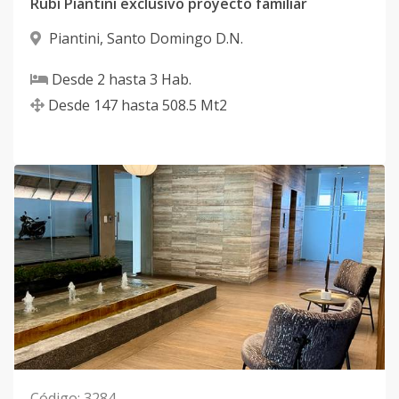
Rubí Piantini exclusivo proyecto familiar
Piantini
,
Santo Domingo D.N.
Desde
2
hasta
3
Hab.
Desde
147
hasta
508.5
Mt2
Código
:
3284