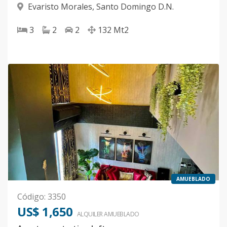
Evaristo Morales
,
Santo Domingo D.N.
3
2
2
132
Mt2
AMUEBLADO
Código
:
3350
US$ 1,650
ALQUILER
AMUEBLADO