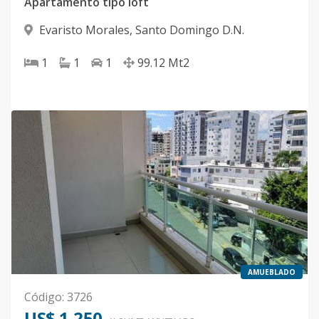
Apartamento tipo loft
Evaristo Morales
,
Santo Domingo D.N.
1
1
1
99.12
Mt2
AMUEBLADO
Código
:
3726
US$ 1,250