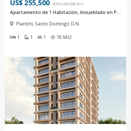
US$ 255,500
VENTA AMUEBLADO
Apartamento de 1 Habitación, Amueblado en Piantini
Piantini
,
Santo Domingo D.N.
1
1
1
76
Mt2
0