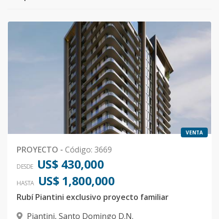
VENTA
PROYECTO
-
Código
:
3669
US$ 430,000
DESDE
US$ 1,800,000
HASTA
Rubí Piantini exclusivo proyecto familiar
Piantini
,
Santo Domingo D.N.