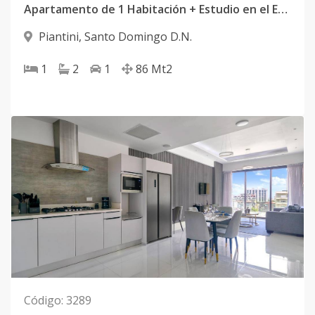
Apartamento de 1 Habitación + Estudio en el Exclusivo Sector de Piantini
Piantini
,
Santo Domingo D.N.
1
2
1
86
Mt2
Código
:
3289